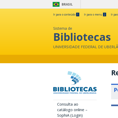
BRASIL
Ir para o conteúdo
1
Ir para o menu
2
Ir pa
Sistema de
Bibliotecas
UNIVERSIDADE FEDERAL DE UBERL
Re
P
Consulta ao
catálogo online –
SophiA (Login)