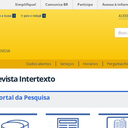
Simplifique!
Comunica BR
Participe
Acesso à infor
ACESS
ra a busca
3
Ir para o rodapé
4
Busc
ÂNDIA
Dados abertos
Serviços
Horários
Perguntas f
vista Intertexto
ortal da Pesquisa