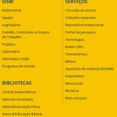
SISBI
SERVIÇOS
Institucional
Consulta ao acervo
Equipe
Coleções especiais
Legislações
Repositório Institucional
Comitês, Comissões e Grupos
Portal da pesquisa
de Trabalho
Tecnologias
Projetos
Boleto GRU
Calendário
Treinamentos
Informativo SISBI
Biblios
Programa de Gestão
Aquisição de material (SIGAMI)
Empréstimo
BIBLIOTECAS
Renovação
Reserva
Central Santa Mônica
Mais serviços
Setorial Umuarama
Setorial Educação Física
Setorial Educação Básica