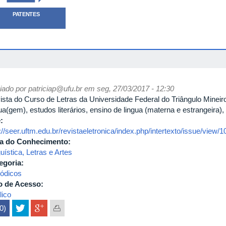
PATENTES
iado por
patriciap@ufu.br
em seg, 27/03/2017 - 12:30
ista do Curso de Letras da Universidade Federal do Triângulo Mineiro
ua(gem), estudos literários, ensino de lingua (materna e estrangeira), 
e:
://seer.uftm.edu.br/revistaeletronica/index.php/intertexto/issue/view/1
a do Conhecimento:
uística, Letras e Artes
egoria:
iódicos
o de Acesso:
lico
(0)