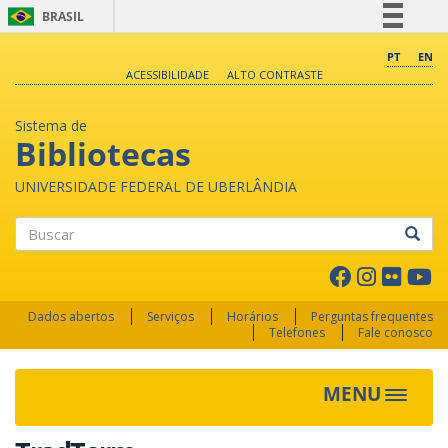
BRASIL
Simplifique!
PT
EN
ACESSIBILIDADE
ALTO CONTRASTE
Comunica BR
Participe
Sistema de
Acesso à informação
Bibliotecas
Legislação
UNIVERSIDADE FEDERAL DE UBERLÂNDIA
Canais
Buscar
Dados abertos
Serviços
Horários
Perguntas frequentes
Telefones
Fale conosco
MENU
Toggle 