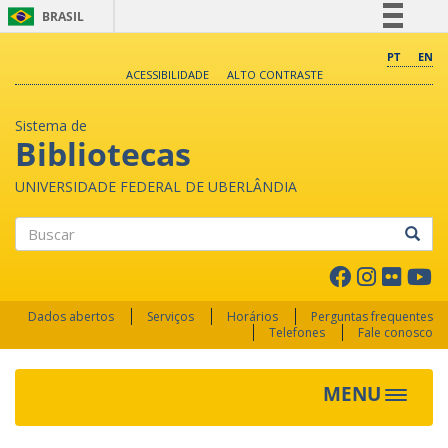
BRASIL
Simplifique!
PT
EN
ACESSIBILIDADE
ALTO CONTRASTE
Comunica BR
Participe
Sistema de
Acesso à informação
Bibliotecas
Legislação
UNIVERSIDADE FEDERAL DE UBERLÂNDIA
Canais
Buscar
Dados abertos
Serviços
Horários
Perguntas frequentes
Telefones
Fale conosco
MENU
Toggle 