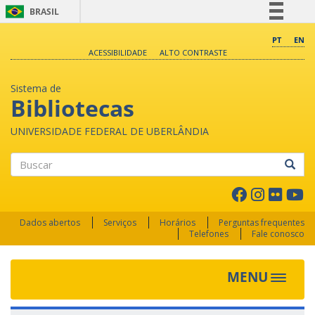
BRASIL
Simplifique!
PT
EN
ACESSIBILIDADE
ALTO CONTRASTE
Comunica BR
Participe
Sistema de
Acesso à informação
Bibliotecas
Legislação
UNIVERSIDADE FEDERAL DE UBERLÂNDIA
Canais
Buscar
Dados abertos
Serviços
Horários
Perguntas frequentes
Telefones
Fale conosco
MENU
Toggle 