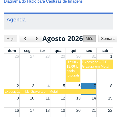
Diagrama do Fluxo para Capturas de Imagens
Agenda
Agosto 2026
‹
›
Hoje
Mês
Semana
dom
seg
ter
qua
qui
sex
sab
26
27
28
29
30
31
1
15:00 -
Exposição – T.E
18:00
E
Gravura em Metal
nsaio
fotográfi
co
2
3
4
5
6
7
8
Exposição – T.E Gravura em Metal
9
10
11
12
13
14
15
16
17
18
19
20
21
22